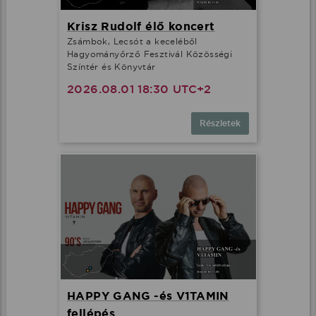
Krisz Rudolf élő koncert
Zsámbok, Lecsót a keceléből
Hagyományőrző Fesztivál Közösségi
Színtér és Könyvtár
2026.08.01 18:30 UTC+2
Részletek
HAPPY GANG -és V1TAMIN
fellépés