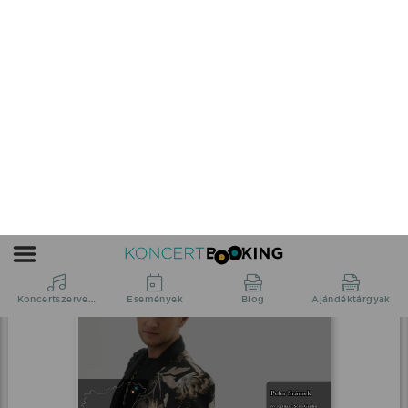
Desperado feat. Timi fellépés
Zalakaros, Karos Korzó
2026.07.31 20:30 UTC+2
Részletek