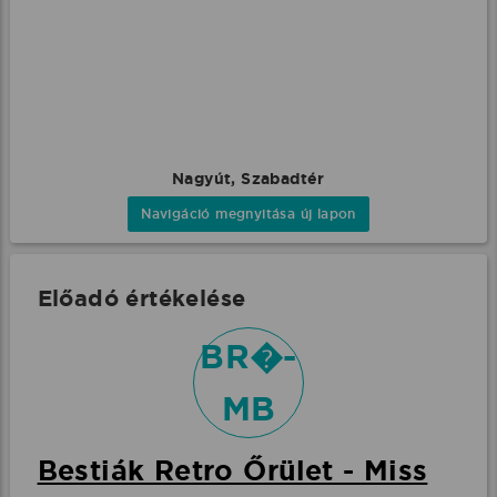
Nagyút, Szabadtér
Navigáció megnyitása új lapon
Előadó értékelése
BR�-
MB
Bestiák Retro Őrület - Miss