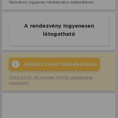
Nyilvános ingyenes rendezvény szabadtéren.
A rendezvény ingyenesen
látogatható
Aktuális Covid Szabályozások
2022.03.07. től minden COVID szabályozás
megszűnt!