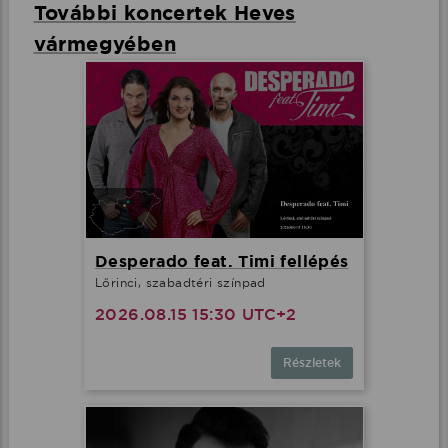
További koncertek Heves
vármegyében
Desperado feat. Timi fellépés
Lőrinci, szabadtéri színpad
2026.08.15 15:30 UTC+2
Részletek