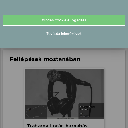
Bee fellépés
Nemeshódos, Szabadtér
2026.08.08 22:30 UTC+2
Minden cookie elfogadása
Részletek
További lehetőségek
Fellépések mostanában
Trabarna Lorán barnabás