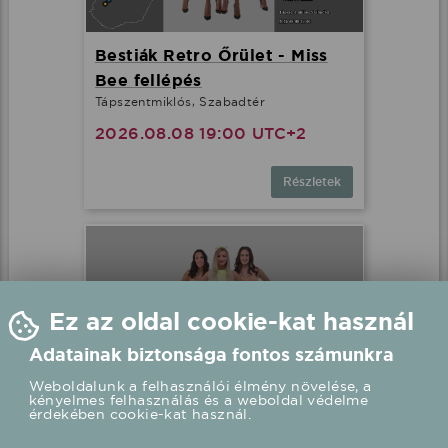
Bestiák Retro Őrület - Miss
Bee fellépés
Tápszentmiklós, Szabadtér
2026.08.08 19:00 UTC+2
Részletek
Ez az oldal cookie-kat használ
Adatainak biztonsága fontos számunkra
Weboldalunk a felhasználói élmény növelése, a
kényelmes felhasználás és a weboldal védelme
érdekében cookie-kat használ.
Bestiák Retro Őrület - Miss