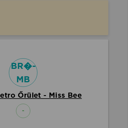
BR�-
MB
etro Őrület - Miss Bee
-