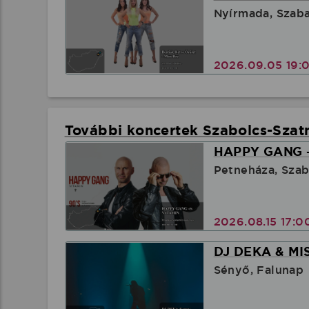
Nyírmada, Szab
2026.09.05 19:
További koncertek Szabolcs-Sza
HAPPY GANG -
Petneháza, Sza
2026.08.15 17:
DJ DEKA & MI
Sényő, Falunap