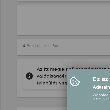
Bestiák - Miss Bee
Az itt megjelenő eseményeket a 
valódiságáért a Koncertbooking.
Ez az
település vagy eseményhelyszín
Adatain
Weboldalu
weboldal 