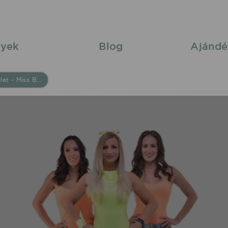
yek
Blog
Ajándé
Bestiák Retro Őrület - Miss Bee 2026/05/24 18:00 Újfehértó Szabadtér fellépés