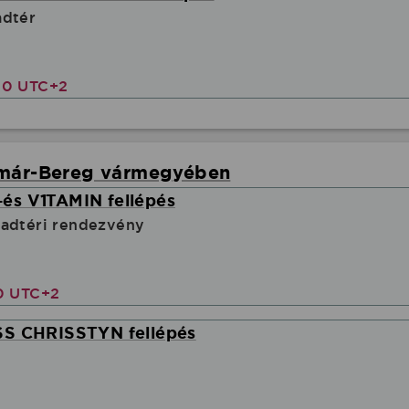
adtér
00 UTC+2
tmár-Bereg vármegyében
és V1TAMIN fellépés
badtéri rendezvény
00 UTC+2
SS CHRISSTYN fellépés