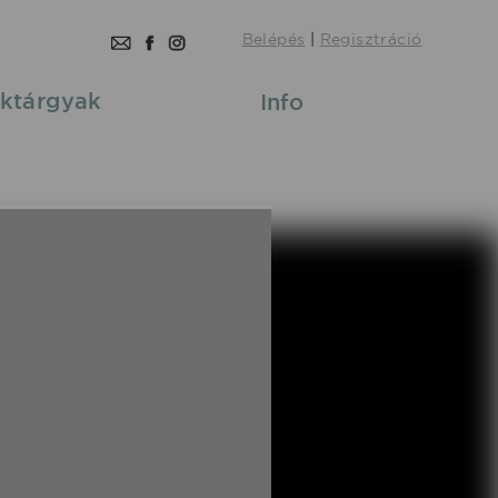
Belépés
|
Regisztráció
ktárgyak
Info