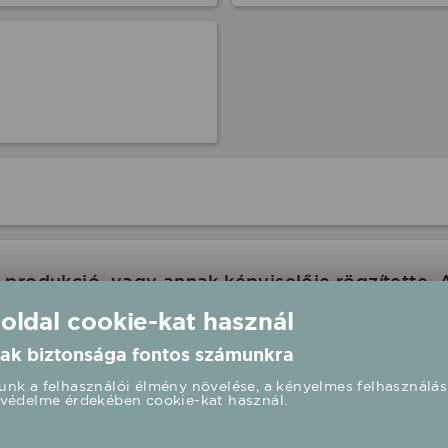
produkció, vagy annak képviselője rögzítette. 
com ennek kapcsán felelősséget nem tud vállalni
 oldal cookie-kat használ
 oldalán is a rendezvény paramétereit.
ak biztonsága fontos számunkra
nk a felhasználói élmény növelése, a kényelmes felhasználás
védelme érdekében cookie-kat használ.