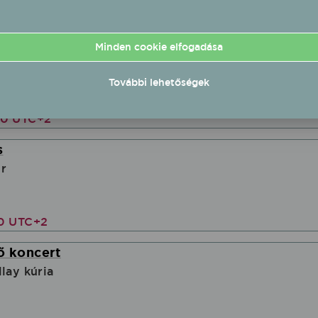
fellépés
Minden cookie elfogadása
jdúnánás
További lehetőségek
00 UTC+2
s
r
00 UTC+2
ő koncert
lay kúria