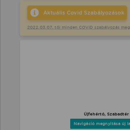
Aktuális Covid Szabályozások
2022.03.07. től minden COVID szabályozás me
Újfehértó, Szabadtér
Navigáció megnyitása új l