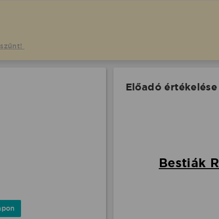
gszűnt!
Előadó értékelése
Bestiák R
apon