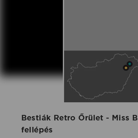
Szabadtér
fellépés
-
2026.05.24.
|
Koncertbooking
Bestiák Retro Őrület - Miss
fellépés