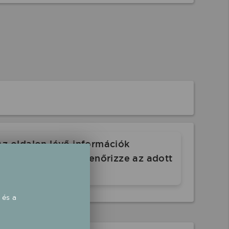
Az oldalon lévő információk
. Indulás előtt ellenőrizze az adott
 és a