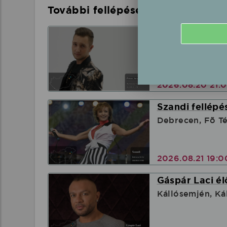
További fellépések a közelben
Peter Srámek 
Hajdúnánás, Ha
2026.08.20 21:
Szandi fellépé
Debrecen, Fõ Té
2026.08.21 19:
Gáspár Laci él
Kállósemjén, Kál