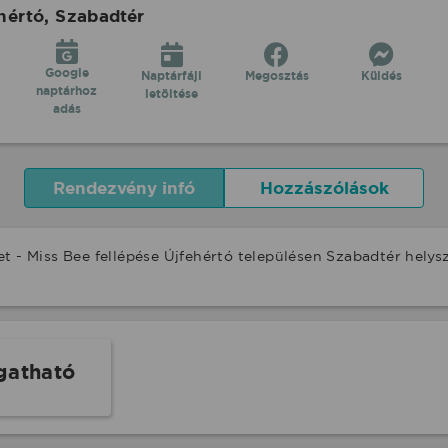
hértó, Szabadtér
Google
Naptárfájl
Megosztás
Küldés
naptárhoz
letöltése
adás
Rendezvény infó
Hozzászólások
t - Miss Bee fellépése Újfehértó településen Szabadtér hely
gatható