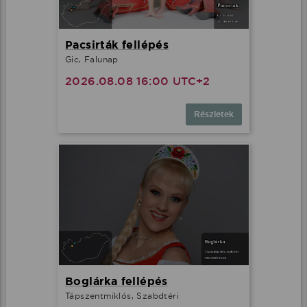
Pacsirták fellépés
Gic, Falunap
2026.08.08 16:00 UTC+2
Részletek
Boglárka fellépés
Tápszentmiklós, Szabdtéri