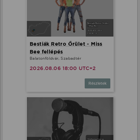
Bestiák Retro Őrület - Miss
Bee fellépés
Balatonföldvár, Szabadtér
2026.08.06 18:00 UTC+2
Részletek