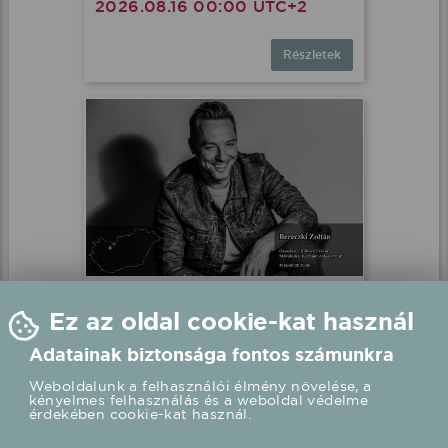
2026.08.16 00:00 UTC+2
Részletek
Bereczki Zoltán élő koncert
Ez az oldal cookie-kat használ
Oroszlány, Kölcsey Ferenc Művelődési
Központ és Könyvtár
Adatainak biztonsága fontos számunkra
2026.08.20 20:00 UTC+2
Weboldalunk a felhasználói élmény növelése, a
kényelmes felhasználás és a weboldal védelme
érdekében cookie-kat használ.
Részletek