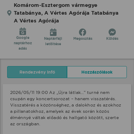
után
Komárom-Esztergom vármegye
most
Tatabánya, A Vértes Agórája Tatabánya
egy
A Vértes Agórája
új
fejezet
Google
Naptárfájl
Megosztás
Küldés
naptárhoz
letöltése
kezdődik.
adás
-
2026.05.11.
|
Rendezvény infó
Hozzászólások
Koncertbooking
2026/05/11 19:00 Az „Újra látlak…” turné nem 
csupán egy koncertsorozat – hanem visszatérés. 
Visszatérés a közönséghez, a dalokhoz és azokhoz 
a pillanatokhoz, amelyek az évek során közös 
élménnyé váltak előadó és hallgató között, szerte 
az országban.
