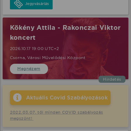
Jegyvásárlás
Kökény Attila - Rakonczai Viktor
koncert
2026.10.17 19:00 UTC+2
Csorna, Városi Művelődési Központ
Megnézem
Hirdetés
Aktuális Covid Szabályozások
2022.03.07. től minden COVID szabályozás
megszűnt!