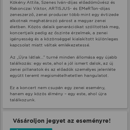
Kökény Attila, Szenes Iván-díjas előadóművész és 
Rakonczai Viktor, ARTISJUS- és EMeRTon-díjas 
zeneszerző, zenei producer több mint egy évtizede 
alkotnak meghatározó párost a magyar zenei 
életben. Közös dalaik generációkat szólítottak meg, 
koncertjeik pedig az őszinte érzelmek, a zenei 
igényesség és a közönséggel kialakított különleges 
kapcsolat miatt váltak emlékezetessé.

Az „Újra látlak…” turné minden állomása egy újabb 
találkozás: egy este, ahol a jól ismert dalok, az új 
zenei pillanatok és az előadók személyes jelenléte 
együtt teremt megismételhetetlen hangulatot.

Ez a koncert nem csupán egy zenei esemény, 
hanem egy közös élmény – egy este, ahol újra 
találkozunk.
Vásároljon jegyet az eseményre!