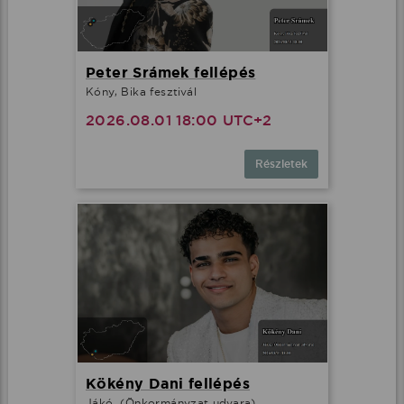
Peter Srámek fellépés
Kóny, Bika fesztivál
2026.08.01 18:00 UTC+2
Részletek
Kökény Dani fellépés
Jákó, (Önkormányzat udvara)