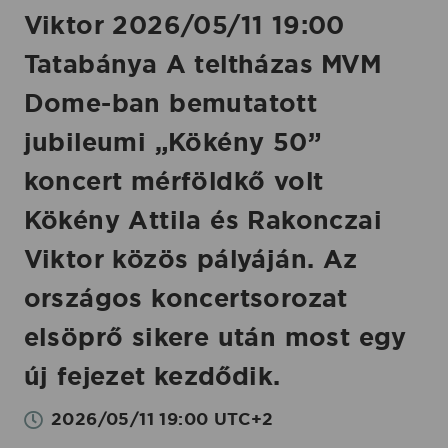
50”
Viktor 2026/05/11 19:00
koncert
Tatabánya A teltházas MVM
mérföldkő
volt
Dome-ban bemutatott
Kökény
jubileumi „Kökény 50”
Attila
koncert mérföldkő volt
és
Rakonczai
Kökény Attila és Rakonczai
Viktor
Viktor közös pályáján. Az
közös
pályáján.
országos koncertsorozat
Az
elsöprő sikere után most egy
országos
új fejezet kezdődik.
koncertsorozat
elsöprő
2026/05/11 19:00 UTC+2
sikere