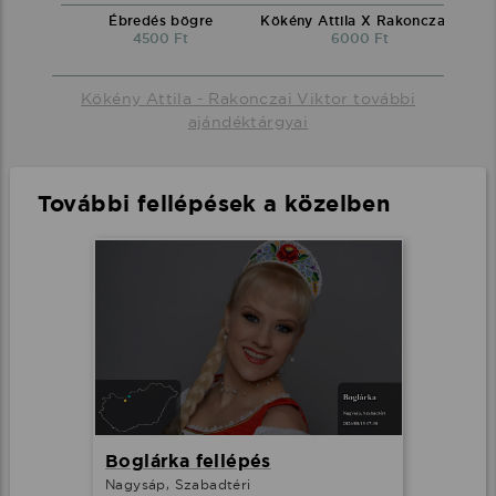
Ébredés bögre
Kökény Attila X Rakonczai Viktor környakú póló fekete
4500 Ft
6000 Ft
Kökény Attila - Rakonczai Viktor további
ajándéktárgyai
További fellépések a közelben
Boglárka fellépés
Nagysáp, Szabadtéri