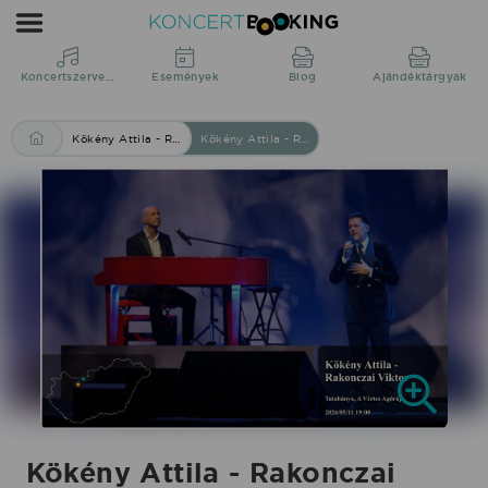
Kökény
Attila
-
Koncertszervezés
Események
Blog
Ajándéktárgyak
Rakonczai
Viktor
Kökény Attila - Rakonczai Viktor
Kökény Attila - Rakonczai Viktor 2026/05/11 19:00 Tatabánya A teltházas MVM Dome-ban bemutatott jubileumi „Kökény 50” koncert mérföldkő volt Kökény Attila és Rakonczai Viktor közös pályáján. Az országos koncertsorozat elsöprő sikere után most egy új fejezet kezdődik.
2026/05/11
19:00
Tatabánya
A
teltházas
MVM
Dome-
ban
bemutatott
jubileumi
Kökény Attila - Rakonczai
„Kökény