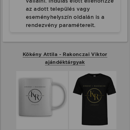
vállalni. Indulás előtt ellenőrizze
az adott település vagy
eseményhelyszín oldalán is a
rendezvény paramétereit.
Kökény Attila - Rakonczai Viktor
ajándéktárgyak