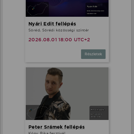
Nyári Edit fellépés
Söréd, Sörédi közösségi színtér
2026.08.01 18:00 UTC+2
Részletek
Peter Srámek fellépés
Kóny, Bika fesztivál