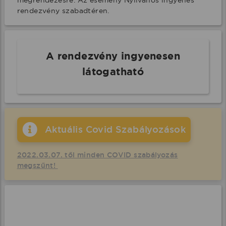
megrendezésre. Az esemény Nyilvános ingyenes 
rendezvény szabadtéren.
A rendezvény ingyenesen
látogatható
Aktuális Covid Szabályozások
2022.03.07. től minden COVID szabályozás
megszűnt!