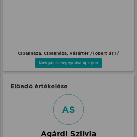
Cibakháza, Cibakháza, Vásártér /Tópart út 1/
Navigáció megnyitása új lapon
Előadó értékelése
AS
Agárdi Szilvia