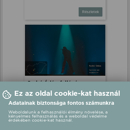
Részletek
Szabó Ádám fellépés
Nagyvenyim, Liget
Ez az oldal cookie-kat használ
2026.08.01 17:15 UTC+2
Adatainak biztonsága fontos számunkra
Weboldalunk a felhasználói élmény növelése, a
Részletek
kényelmes felhasználás és a weboldal védelme
érdekében cookie-kat használ.