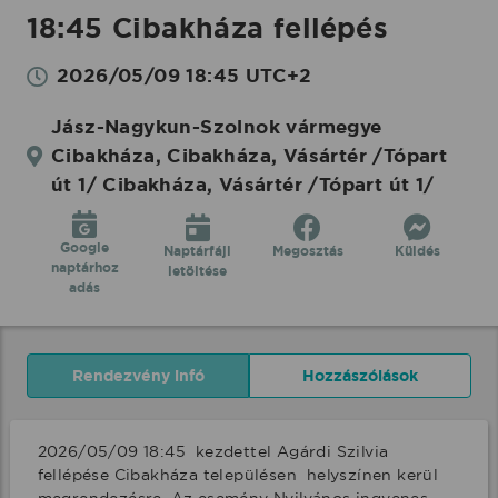
18:45 Cibakháza fellépés
2026/05/09 18:45 UTC+2
Jász-Nagykun-Szolnok vármegye
Cibakháza, Cibakháza, Vásártér /Tópart
út 1/ Cibakháza, Vásártér /Tópart út 1/
Google
Naptárfájl
Megosztás
Küldés
naptárhoz
letöltése
adás
Rendezvény infó
Hozzászólások
2026/05/09 18:45  kezdettel Agárdi Szilvia 
fellépése Cibakháza településen  helyszínen kerül 