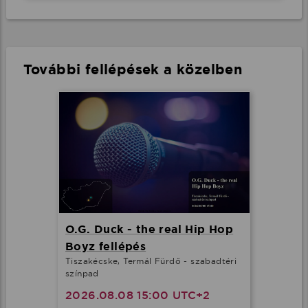
További fellépések a közelben
O.G. Duck - the real Hip Hop
Boyz fellépés
Tiszakécske, Termál Fürdő - szabadtéri
színpad
2026.08.08 15:00 UTC+2