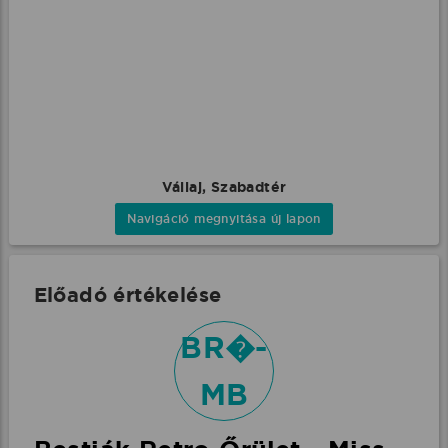
Vállaj, Szabadtér
Navigáció megnyitása új lapon
Előadó értékelése
BR�-
MB