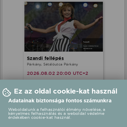
Szandi fellépés
Párkány, Sétálóutca Párkány
2026.08.02 20:00 UTC+2
Részletek
Ez az oldal cookie-kat használ
Adatainak biztonsága fontos számunkra
Weboldalunk a felhasználói élmény növelése, a
kényelmes felhasználás és a weboldal védelme
érdekében cookie-kat használ.