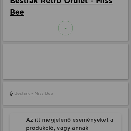
Bestiák Retro Őrület - Miss
Bee
-
Bestiák - Miss Bee
Az itt megjelenő eseményeket a
produkció, vagy annak