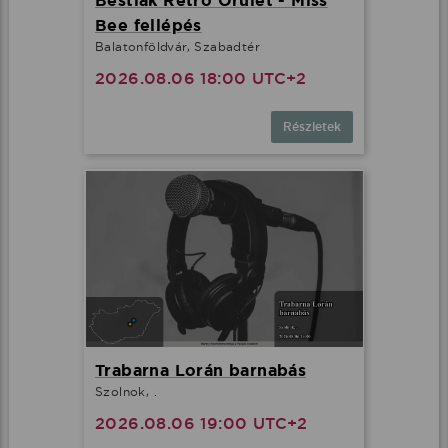
Bestiák Retro Őrület - Miss
Bee fellépés
Balatonföldvár, Szabadtér
2026.08.06 18:00 UTC+2
Részletek
Trabarna Lorán barnabás
Szolnok, .
2026.08.06 19:00 UTC+2