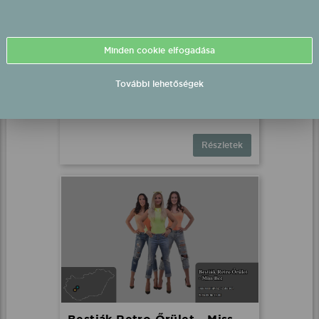
Minden cookie elfogadása
Desperado feat. Timi fellépés
További lehetőségek
Sé, Szabadtér
2026.08.02 21:00 UTC+2
Részletek