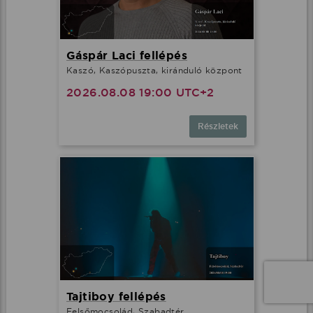
Gáspár Laci fellépés
Kaszó, Kaszópuszta, kiránduló központ
2026.08.08 19:00 UTC+2
Részletek
Tajtiboy fellépés
Felsőmocsolád, Szabadtér